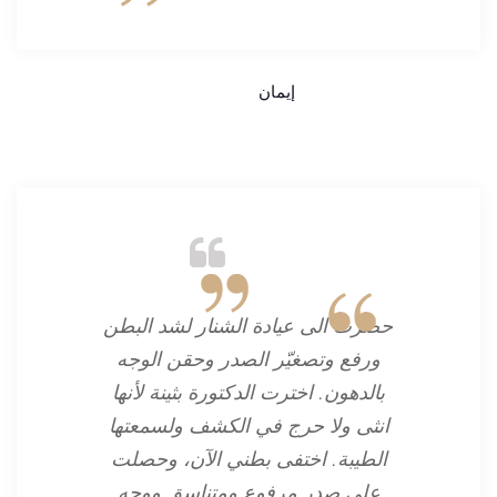
إيمان
حضرت الى عيادة الشنار لشد البطن
ورفع وتصغيّر الصدر وحقن الوجه
بالدهون. اخترت الدكتورة بثينة لأنها
انثى ولا حرج في الكشف ولسمعتها
الطيبة. اختفى بطني الآن، وحصلت
على صدر مرفوع ومتناسق ووجه