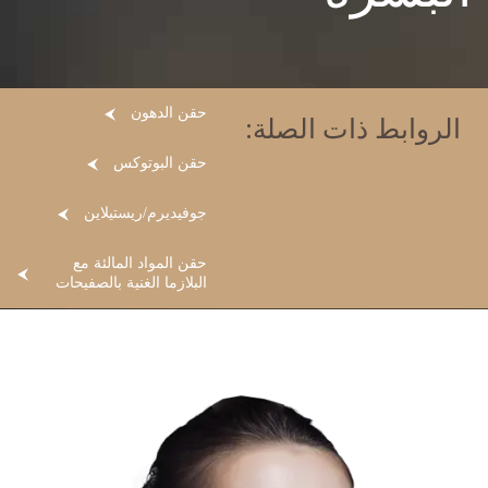
حقن الدهون
الروابط ذات الصلة:
حقن البوتوكس
جوفيديرم/ريستيلاين
حقن المواد المالئة مع
البلازما الغنية بالصفيحات