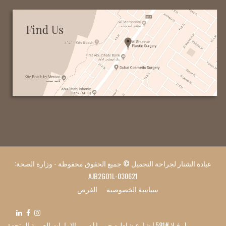
عيادة الشنار لجراحة التجميل © جميع الحقوق محفوظة - وزارة الصحة:
AJB2GO1L-030621
سياسة الخصوصية
الفرص
| فيلا #591 | شارع شاطئ جميرا | دبي، الإمارات العربية المتحدة