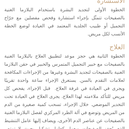
الاستشارة
الخطوة الأولى لتجديد البشرة باستخدام البلازما الغنية
بالصفيحات تتمثّل بإجراء استشارة وفحص مفصلين مع جرّاح
التجميل أو طبيب الجلدية المعتمد في العيادة لوضع الخطة
الأنسب لكل مريض.
العلاج
الخطوة الثانية هي حجز موعد لتطبيق العلاج بالبلازما الغنية
بالصفيحات مع خبير التجميل المتمرس والخبير في حقن البلازما
الغنية بالصفيحات لتجديد البشرة وغيرها من الإجراءات المكافحة
لعلامات التقدم بالسن. يستغرق الإجراء ساعة واحدة تقريبًا
ويجرى في العيادة في غرفة العلاج. قبل الإجراء، يفحص كل
مريض للتأكد ملاءمته لهذا العلاج. يجرى العلاج في العيادة تحت
التخدير الموضعي. خلال الإجراء، تسحب كمية صغيرة من الدم
من المريض وتوضع في آلة الطرد المركزي لفصل البلازما الغنية
بالصفيحات عن عناصر الدم الأخرى، ويضاف إليها عامل التنشيط
الذي يُحفز الصفيحات ويعمل كعامل تشكيل بحيث لا تمتص