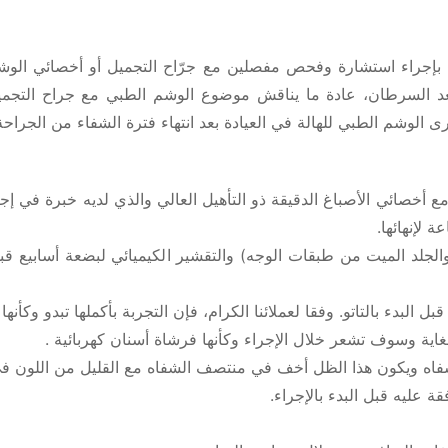
إجراء استشارة وفحص مفصلين مع جرّاح التجميل أو أخصائي الوشم 
د السرطان، عادة ما يناقش موضوع الوشم الطبي مع جراح التجميل
جرى الوشم الطبي للهالة في العيادة بعد انتهاء فترة الشفاء من الجراحة
 مع أخصائي الأصباغ الدقيقة ذو التأهيل العالي والذي لديه خبرة في إج
لإنهائها.
الجلد الميت من طبقات الوجه) والتقشير الكيميائي لبضعة أسابيع قبل
بل البدء بالتاتو. وفقا لعملائنا الكرام، فإن التجربة بأكملها تبدو وكأ
لغاية وسوف تشعر خلال الإجراء وكأنها فرشاة أسنان كهربائية .
اه ويكون هذا الظل أخف في منتصف الشفاه مع القليل من اللون ف
ة عليه قبل البدء بالإجراء.