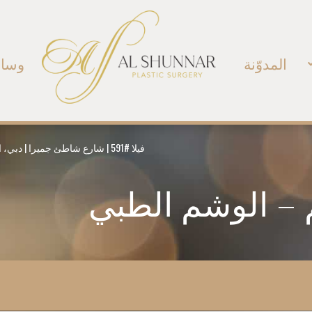
المدوّنة
وسائ
فيلا #591 | شارع شاطئ جميرا | دبي، الإمارات العربية المتحدة | هاتف:
م – الوشم الطبي