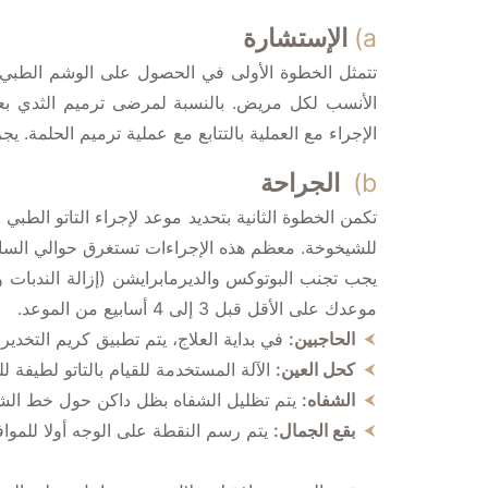
a)
الإستشارة
تتمثل الخطوة الأولى في الحصول على الوشم الطبي ب
الأنسب لكل مريض. بالنسبة لمرضى ترميم الثدي بع
الإجراء مع العملية بالتتابع مع عملية ترميم الحلمة. ي
b)
الجراحة
تكمن الخطوة الثانية بتحديد موعد لإجراء التاتو الطبي
للشيخوخة. معظم هذه الإجراءات تستغرق حوالي الساعة 
يجب تجنب البوتوكس والديرمابرايشن (إزالة الندبات و
موعدك على الأقل قبل 3 إلى 4 أسابيع من الموعد.
الحاجبين:
في بداية العلاج، يتم تطبيق كريم التخدير ق
كحل العين:
الآلة المستخدمة للقيام بالتاتو لطيفة ل
الشفاه:
يتم تظليل الشفاه بظل داكن حول خط الشف
بقع الجمال:
يتم رسم النقطة على الوجه أولا للموافق