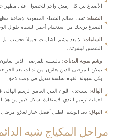
الأصباغ بين كل رمش وآخر للحصول على مظهر جميل و
الشفاه:
تحدد معالم الشفاه المفقودة لإضافة مظهر أ
الصباغ يريحك من استخدام أحمر الشفاه طوال الو
الشامات:
لا يعد وشم الشامات جميلاً فحسب، بل جز
الشمس لبشرتك.
وشم تمويه الندبات:
بالنسبة للمرضى الذين يعانون 
يمكن للمرضى الذين يعانون من ندبات بعد الجراحة
بكل سهولة القيام بجلسة تعديل في وقت لاحق.
الهالة:
يستخدم اللون البني الغامق لرسم الهالة، ف
لعملية ترميم الثدي الاستفادة بشكل كبير من هذا ال
البهاق:
يعد الوشم الطبي أفضل خيار لعلاج مرضى ال
مراحل المكياج شبه الدائم