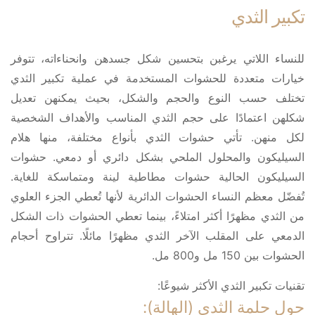
تكبير الثدي
للنساء اللاتي يرغبن بتحسين شكل جسدهن وانحناءاته، تتوفر
خيارات متعددة للحشوات المستخدمة في عملية تكبير الثدي
تختلف حسب النوع والحجم والشكل، بحيث يمكنهن تعديل
شكلهن اعتمادًا على حجم الثدي المناسب والأهداف الشخصية
لكل منهن. تأتي حشوات الثدي بأنواع مختلفة، منها هلام
السيليكون والمحلول الملحي بشكل دائري أو دمعي. حشوات
السيليكون الحالية حشوات مطاطية لينة ومتماسكة للغاية.
تُفضّل معظم النساء الحشوات الدائرية لأنها تُعطي الجزء العلوي
من الثدي مظهرًا أكثر امتلاءً، بينما تعطي الحشوات ذات الشكل
الدمعي على المقلب الآخر الثدي مظهرًا مائلًا. تتراوح أحجام
الحشوات بين 150 مل و800 مل.
تقنيات تكبير الثدي الأكثر شيوعًا:
حول حلمة الثدي (الهالة):