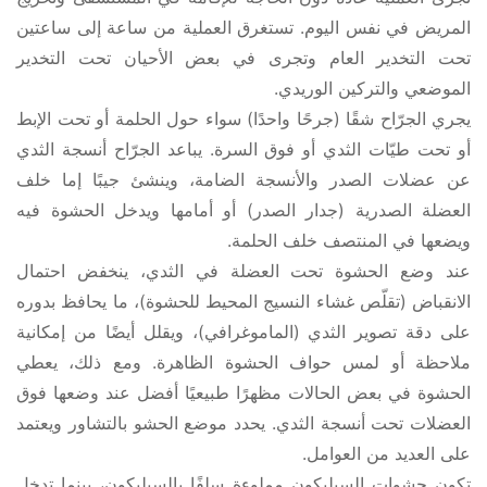
المريض في نفس اليوم. تستغرق العملية من ساعة إلى ساعتين
تحت التخدير العام وتجرى في بعض الأحيان تحت التخدير
الموضعي والتركين الوريدي.
يجري الجرّاح شقًا (جرحًا واحدًا) سواء حول الحلمة أو تحت الإبط
أو تحت طيّات الثدي أو فوق السرة. يباعد الجرّاح أنسجة الثدي
عن عضلات الصدر والأنسجة الضامة، وينشئ جيبًا إما خلف
العضلة الصدرية (جدار الصدر) أو أمامها ويدخل الحشوة فيه
ويضعها في المنتصف خلف الحلمة.
عند وضع الحشوة تحت العضلة في الثدي، ينخفض احتمال
الانقباض (تقلّص غشاء النسيج المحيط للحشوة)، ما يحافظ بدوره
على دقة تصوير الثدي (الماموغرافي)، ويقلل أيضًا من إمكانية
ملاحظة أو لمس حواف الحشوة الظاهرة. ومع ذلك، يعطي
الحشوة في بعض الحالات مظهرًا طبيعيًا أفضل عند وضعها فوق
العضلات تحت أنسجة الثدي. يحدد موضع الحشو بالتشاور ويعتمد
على العديد من العوامل.
تكون حشوات السيليكون مملوءة سلفًا بالسيليكون، بينما تدخل