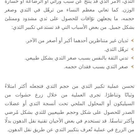
الثدي، الأمر الذي قد ينتج عن سبب وراثي أو الرضاعة أو خسارة
الوزن. كما تعاني معظم النساء من ترهّل في الثدي وصغر
حجمه، ما يجعلهن توّاقات للحصول على ثدي مشدود وممتلئ
بشكل جميل. من بعض الأسباب التي قد تستدعي تكبير الثدي:
ثديان غير متناظرين أحدهما أكبر أو أصغر من الآخر.
ترهّل الثدي.
تدني الثقة بالنفس بسبب صغر الثدي بشكل طبيعي.
صغر الثدي بسبب فقدان حجمه.
تحسن عملية تكبير الثدي من حجم الثدي فتجعله أكثر امتلاءً
وثباتًا وتناظرًا. تجرى العملية من خلال زرع حشوات من
السيليكون أو المحلول الملحي تحت أنسجة الثدي أو عضلات
الصدر للحصول على شكل وحجم طبيعيين للثدي بشكل مُرضي
وأكثر تناسقًا. قد تستخدم في بعض الأحيان تقنية نقل الدهون بدلًا
من الزرع في عملية تُعرف بتكبير الثدي عن طريق نقل الدهون.