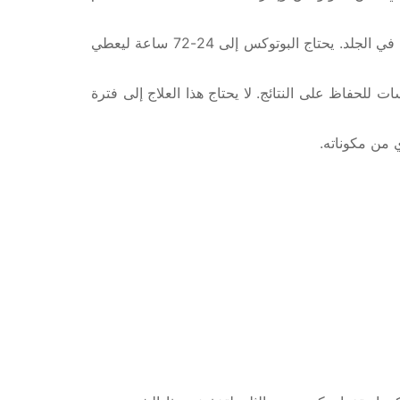
خلال حقن البوتوكس الذي يجرى في العيادة، تحل بودرة الذيفان الوشيقي (البوتولينيوم) في المصل الملحي وتحقن مباشرة في الجلد. يحتاج البوتوكس إلى 24-72 ساعة ليعطي
ب الأمر تكرار الجلسات للحفاظ على النتائج. لا يحتاج هذا العلاج إلى فترة
ي من مكوناته.