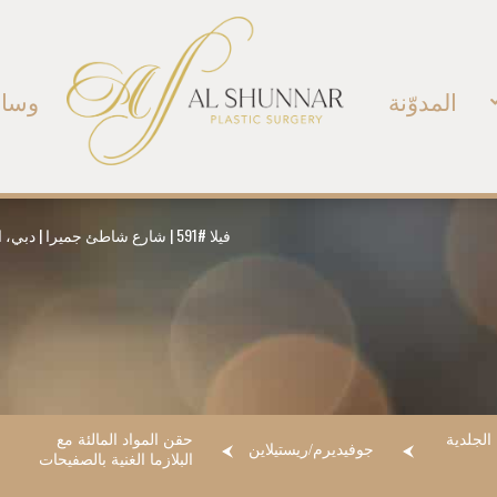
المدوّنة
وسائ
فيلا #591 | شارع شاطئ جميرا | دبي، الإمارات العربية المتحدة | هاتف:
 الجلدية
حقن المواد المالئة مع
جوفيديرم/ريستيلاين
البلازما الغنية بالصفيحات