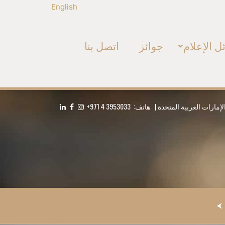
English
ل الإعلام
جوائز
اتصل بنا
+971 4 3953033