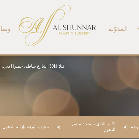
المدوّنة
وسائ
فيلا #591 | شارع شاطئ جميرا | دبي، الإمارات العربية المتحدة | هاتف:
تكبير الثدي باستخدام نقل
وجه
تنحيف الوجه بإزالة الدهون
الدهون