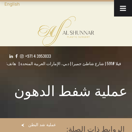
English
+971 4 3953033
فيلا #591 | شارع شاطئ جميرا | دبي، الإمارات العربية المتحدة | هاتف:
عملية شفط الدهون
عملية شد البطن
الروابط ذات الصلة: