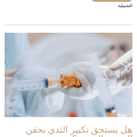
التجميلية
هل يستحق تكبير الثدي بحقن