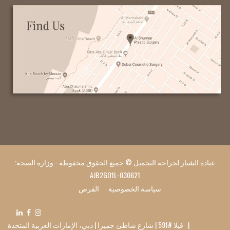
عيادة الشنار لجراحة التجميل © جميع الحقوق محفوظة - وزارة الصحة:
AJB2GO1L-030621
سياسة الخصوصية
الفرص
| فيلا #591 | شارع شاطئ جميرا | دبي، الإمارات العربية المتحدة