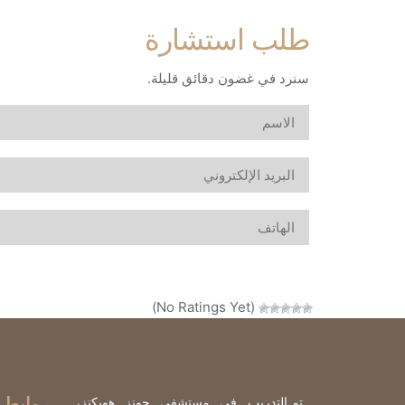
طلب استشارة
سنرد في غضون دقائق قليلة.
(No Ratings Yet)
روابط 
تم التدريب في مستشفى جونز هوبكنز،