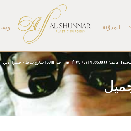
المدوّنة
وسائ
+971 4 3953033
فيلا #591 | شارع شاطئ جميرا | دبي، الإمارات العربية المتحدة | هاتف:
جميل