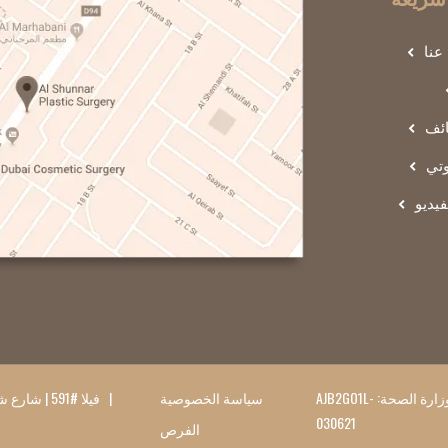
عنا
ائف
تي
يديو
عيادة الشنار لجراحة التجميل © جميع الحقوق محفوظة - وزارة الصحة: AJB2GO1L-
سياسة الخصوصية
| فيلا #591 | شارع شاطئ جميرا | دبي، الإمارات العربية المتحدة
030621
الفرص