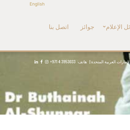
English
ل الإعلام
جوائز
اتصل بنا
+971 4 3953033