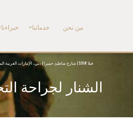
من نحن
خدماتنا
خبراءنا
فيلا #591 | شارع شاطئ جميرا | دبي، الإمارات العربية المتحدة | هاتف:
الشنار لجراحة الت