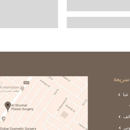
سريعة
عنا
ائف
تي