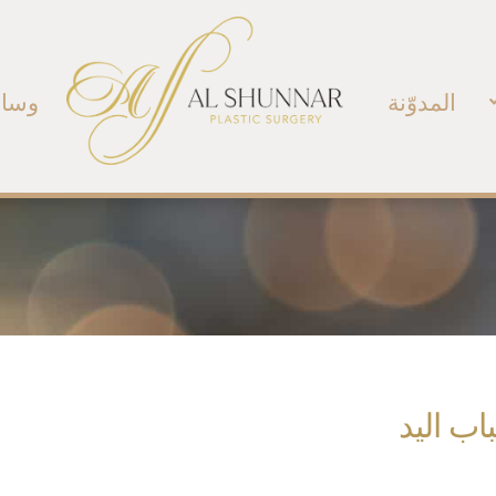
المدوّنة
وسائ
اب اليد