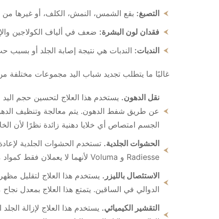
التصبغ:
بقع الشمس، النمش، الكلف، أو غيرها من 
فقدان لون البشرة:
ضعف في ألياف الكولاجين والإيل
الندبات:
الندبات هي نتيجة إصابة الجلد أو بسبب ح
غالبًا ما يتطلب تجديد شباب اليد مجموعات مختلفة من
نقل الدهون.
يستخدم هذا العلاج لتحسين حجم اليد وت
عن طريق شفط الدهون. يتم معالجة وتنظيف الدهون 
الجسم امتصاص أي خلايا دهنية زائدة نظرًا لأن الخل
الحشوات الجلدية.
تستخدم الحشوات الجلدية لإعادة 
Radiesse و Voluma لأنهما لا يعملان فقط كمواد مالئة ولكنهما يشجعان أيضًا على إنتاج الكولاجين.
الاستئصال بالليزر.
يستخدم هذا العلاج لتقليل مظهر 
الدوالي في الساقين. يتمتع هذا العلاج بمعدل نجاح
التقشير الكيميائي.
يستخدم هذا العلاج لإزالة الجلد ا